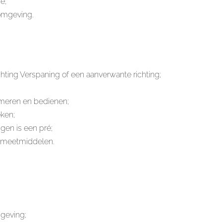
e;
eomgeving.
hting Verspaning of een aanverwante richting;
mmeren en bedienen;
eken;
gen is een pré;
n meetmiddelen.
geving;