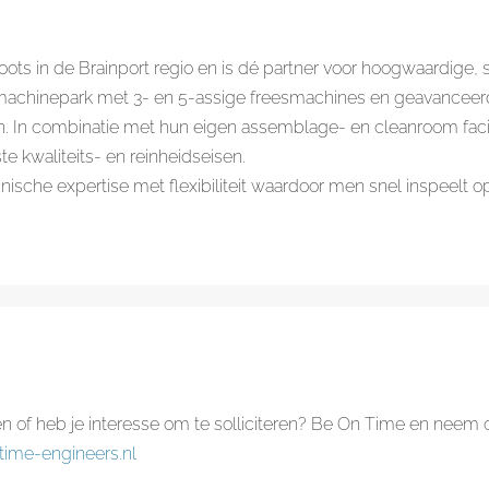
roots in de Brainport regio en is dé partner voor hoogwaardige,
chinepark met 3- en 5-assige freesmachines en geavanceerde 
n. In combinatie met hun eigen assemblage- en cleanroom facili
 kwaliteits- en reinheidseisen.
ische expertise met flexibiliteit waardoor men snel inspeelt op
en of heb je interesse om te solliciteren? Be On Time en nee
time-engineers.nl