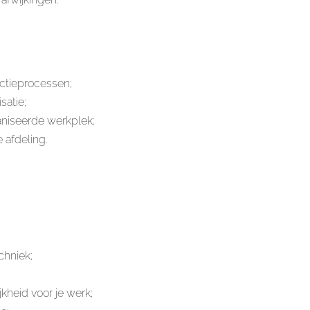
ctieprocessen;
satie;
aniseerde werkplek;
 afdeling.
chniek;
kheid voor je werk;