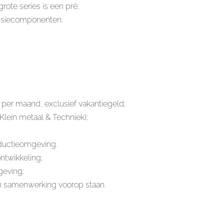
rote series is een pré;
ecisiecomponenten.
;
per maand, exclusief vakantiegeld;
lein metaal & Techniek);
oductieomgeving.
ntwikkeling;
geving;
en samenwerking voorop staan.