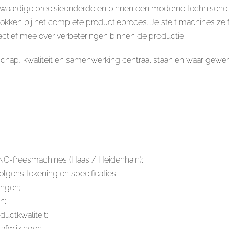
ogwaardige precisieonderdelen binnen een moderne technische
ken bij het complete productieproces. Je stelt machines zelf
 actief mee over verbeteringen binnen de productie.
schap, kwaliteit en samenwerking centraal staan en waar gew
NC-freesmachines (Haas / Heidenhain);
gens tekening en specificaties;
ingen;
n;
uctkwaliteit;
afwijkingen.