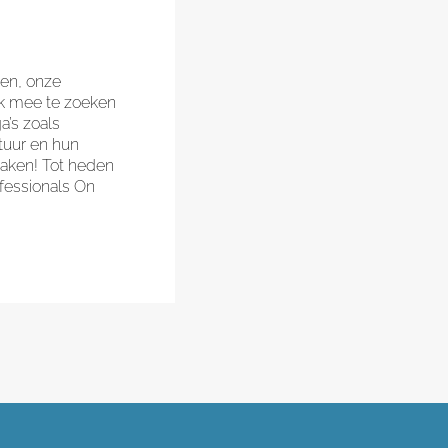
ven, onze
k mee te zoeken
a’s zoals
tuur en hun
maken! Tot heden
fessionals On