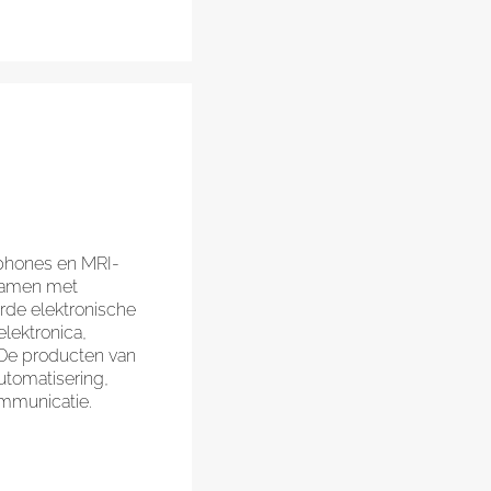
tphones en MRI-
 samen met
rde elektronische
lektronica,
 De producten van
utomatisering,
ommunicatie.