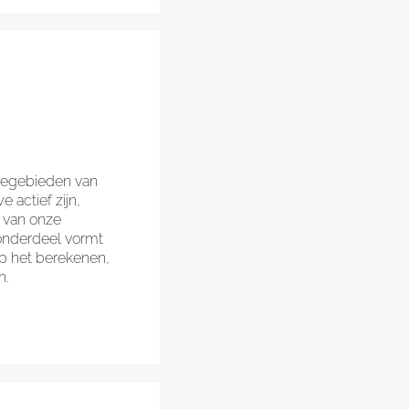
isegebieden van
 actief zijn,
 van onze
onderdeel vormt
op het berekenen,
n.