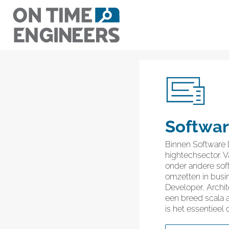
Ga
naar
inhoud
Softwa
Binnen Software D
hightechsector. 
onder andere sof
omzetten in busin
Developer, Archit
een breed scala 
is het essentieel 