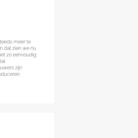
steeds meer te
n dat zien we nu
het zo eenvoudig
lal
uwers zijn
oduceren.