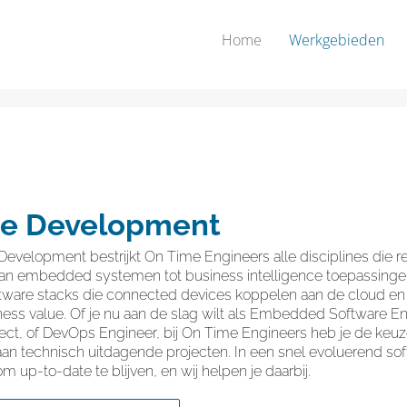
Home
Werkgebieden
re Development
evelopment bestrijkt On Time Engineers alle disciplines die rel
Van embedded systemen tot business intelligence toepassingen
tware stacks die connected devices koppelen aan de cloud en
ess value. Of je nu aan de slag wilt als Embedded Software Eng
ect, of DevOps Engineer, bij On Time Engineers heb je de keuze
aan technisch uitdagende projecten. In een snel evoluerend s
om up-to-date te blijven, en wij helpen je daarbij.