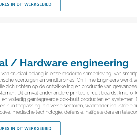
URES IN DIT WERKGEBIED
cal / Hardware engineering
is van cruciaal belang in onze moderne samenleving, van smar
ktrische voertuigen en windturbines. On Time Engineers werkt
ie zich richten op de ontwikkeling en productie van geavancee
temen. Dit omvat onder andere printed circuit boards, (micro-)e
 en volledig geïntegreerde box-built producten en systemen.
en hun toepassing in diverse sectoren, waaronder industriële a
otive, medische technologie, defensie, halfgeleiders en telec
URES IN DIT WERKGEBIED