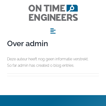
Ga
naar
inhoud
Toggle
Navigation
Over
admin
Home
Deze auteur heeft nog geen informatie verstrekt.
Werkgebieden
So far admin has created 0 blog entries.
Werken bij
Voor bedrijven