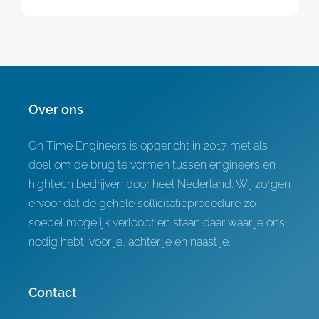
Over ons
On Time Engineers is opgericht in 2017 met als
doel om de brug te vormen tussen engineers en
hightech bedrijven door heel Nederland. Wij zorgen
ervoor dat de gehele sollicitatieprocedure zo
soepel mogelijk verloopt en staan daar waar je ons
nodig hebt: voor je, achter je en naast je.
Contact