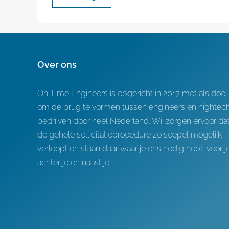
Over ons
On Time Engineers is opgericht in 2017 met als doel
om de brug te vormen tussen engineers en hightec
bedrijven door heel Nederland. Wij zorgen ervoor da
de gehele sollicitatieprocedure zo soepel mogelijk
verloopt en staan daar waar je ons nodig hebt: voor je
achter je en naast je.