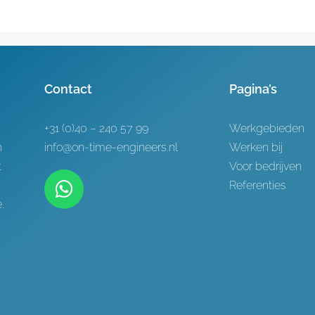
Contact
Pagina’s
+31 (0)40 – 240 57 99
Werkgebieden
h
info@on-time-engineers.nl
Werken bij
t
Voor bedrijven
Referenties
,