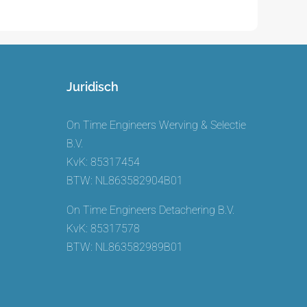
Juridisch
On Time Engineers Werving & Selectie
B.V.
KvK: 85317454
BTW: NL863582904B01
On Time Engineers Detachering B.V.
KvK: 85317578
BTW: NL863582989B01