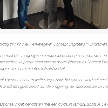
 werkdag bij mijn nieuwe werkgever, Concept Engineers in Eindhove
oment dat ik eigenlijk helemaal niet actief op zoek was naar een
oed verhaal te presenteren over de mogelijkheden bij Concept En
gever die op 10 minuten fietsafstand zit.
nnig gedaan over om welke organisatie het ging en werd het eers
k direct een goed beeld van de omgeving, de machines die we hi
fessioneel moet benaderen met een duidelijk verhaal, dacht ik. De