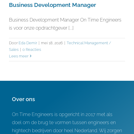
Referenties
Business Development Manager
Business Development Manager On Time Engineers
Contact
is voor onze opdrachtgever [...]
Door
Eda Demir
|
mei 18, 2026
|
Technical Management /
Sales
|
0 Reacties
Lees meer
Over ons
On Time Engineers is opgericht in 2017 met als
doel om de brug te vormen tussen engineers en
hightech bedrijven door heel Nederland. Wij zorgen