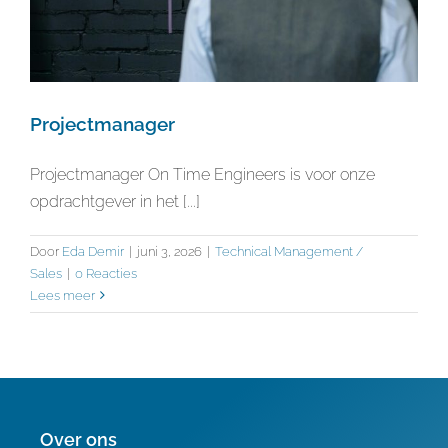
Projectmanager
Projectmanager On Time Engineers is voor onze
opdrachtgever in het [...]
Door
Eda Demir
|
juni 3, 2026
|
Technical Management /
Sales
|
0 Reacties
Lees meer
Over ons