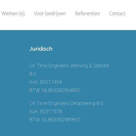
Werken bij
Voor bedrijven
Referenties
Contact
Juridisch
On Time Engineers Werving & Selectie
B.V.
KvK: 85317454
BTW: NL863582904B01
On Time Engineers Detachering B.V.
KvK: 85317578
BTW: NL863582989B01