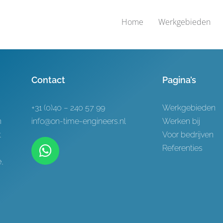
Home
Werkgebieden
Contact
Pagina’s
+31 (0)40 – 240 57 99
Werkgebieden
h
info@on-time-engineers.nl
Werken bij
t
Voor bedrijven
Referenties
,