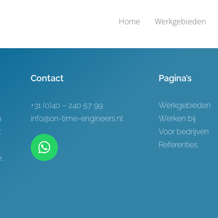
Home
Werkgebieden
Contact
Pagina’s
+31 (0)40 – 240 57 99
Werkgebieden
h
info@on-time-engineers.nl
Werken bij
t
Voor bedrijven
Referenties
,