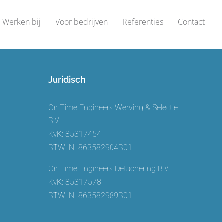
Werken bij
Voor bedrijven
Referenties
Contact
Juridisch
On Time Engineers Werving & Selectie
B.V.
KvK: 85317454
BTW: NL863582904B01
On Time Engineers Detachering B.V.
KvK: 85317578
BTW: NL863582989B01