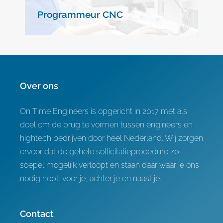
Programmeur CNC
Over ons
On Time Engineers is opgericht in 2017 met als
doel om de brug te vormen tussen engineers en
hightech bedrijven door heel Nederland. Wij zorgen
ervoor dat de gehele sollicitatieprocedure zo
soepel mogelijk verloopt en staan daar waar je ons
nodig hebt: voor je, achter je en naast je.
Contact