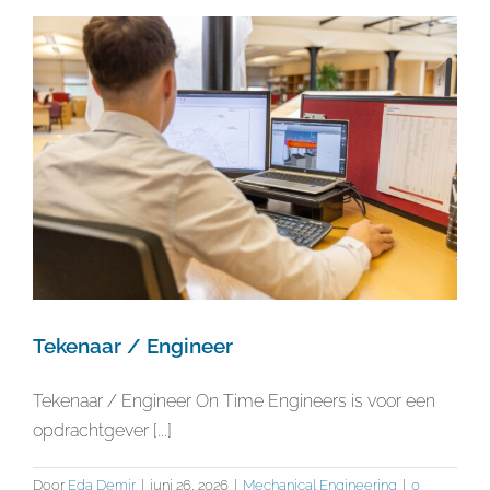
Tekenaar / Engineer
Tekenaar / Engineer On Time Engineers is voor een
opdrachtgever [...]
Door
Eda Demir
|
juni 26, 2026
|
Mechanical Engineering
|
0