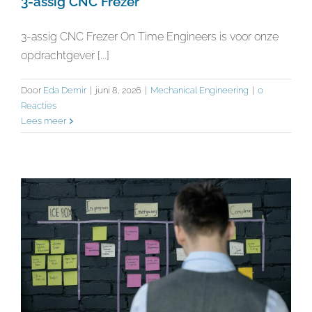
3-assig CNC Frezer
3-assig CNC Frezer On Time Engineers is voor onze
opdrachtgever [...]
Door
Eda Demir
|
juni 8, 2026
|
Mechanical Engineering
|
0
Reacties
Lees meer