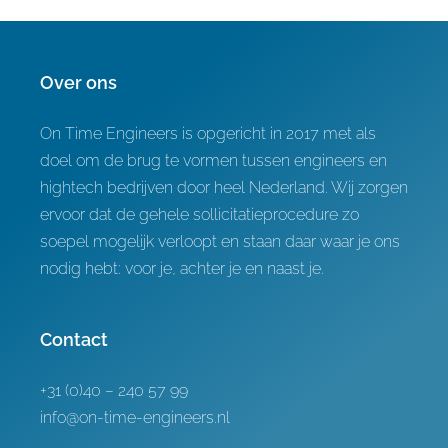
Over ons
On Time Engineers is opgericht in 2017 met als
doel om de brug te vormen tussen engineers en
hightech bedrijven door heel Nederland. Wij zorgen
ervoor dat de gehele sollicitatieprocedure zo
soepel mogelijk verloopt en staan daar waar je ons
nodig hebt: voor je, achter je en naast je.
Contact
+31 (0)40 – 240 57 99
info@on-time-engineers.nl