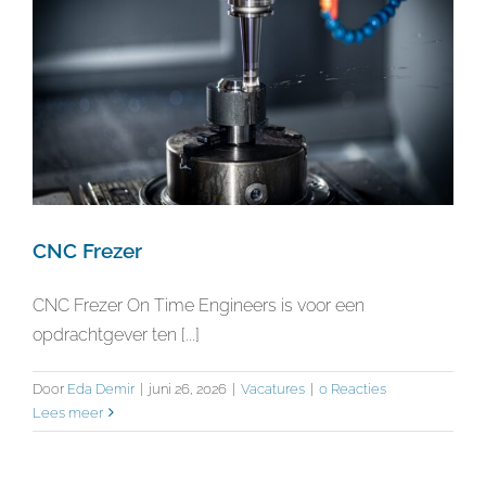
CNC Frezer
CNC Frezer On Time Engineers is voor een
opdrachtgever ten [...]
Door
Eda Demir
|
juni 26, 2026
|
Vacatures
|
0 Reacties
Lees meer