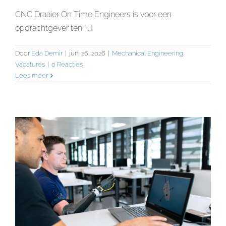
CNC Draaier On Time Engineers is voor een
opdrachtgever ten [...]
Door
Eda Demir
|
juni 26, 2026
|
Mechanical Engineering
,
Vacatures
|
0 Reacties
Lees meer