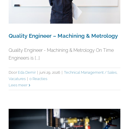
Quality Engineer – Machining & Metrology
Quality Engineer - Machining & Metrology On Time
Engineers is [...]
Door
Eda Demir
|
juni 29, 2026
|
Technical Management / Sales
,
Vacatures
|
0 Reacties
Lees meer