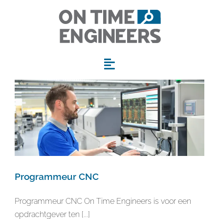
Ga
naar
inhoud
Toggle
Navigation
Home
Werkgebieden
Werken bij
Programmeur CNC
Voor bedrijven
Programmeur CNC On Time Engineers is voor een
opdrachtgever ten [...]