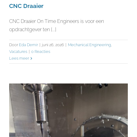
CNC Draaier
CNC Draaier On Time Engineers is voor een
opdrachtgever ten [...]
Door
Eda Demir
|
juni 26, 2026
|
Mechanical Engineering
,
Vacatures
|
0 Reacties
Lees meer