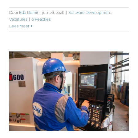
Referenties
Door
Eda Demir
|
juni 26, 2026
|
Software Development
,
Vacatures
|
0 Reacties
Contact
Lees meer