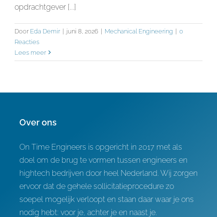
opdrachtgever [...]
Door
Eda Demir
|
juni 8, 2026
|
Mechanical Engineering
|
0
Reacties
Lees meer
Over ons
On Time Engineers is opgericht in 2017 met als
doel om de brug te vormen tussen engineers en
hightech bedrijven door heel Nederland. Wij zorgen
ervoor dat de gehele sollicitatieprocedure zo
soepel mogelijk verloopt en staan daar waar je ons
nodig hebt: voor je, achter je en naast je.